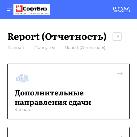
Report (Отчетность)
16
—
—
Главная
Продукты
Report (Отчетность)
Дополнительные
направления сдачи
4 товара